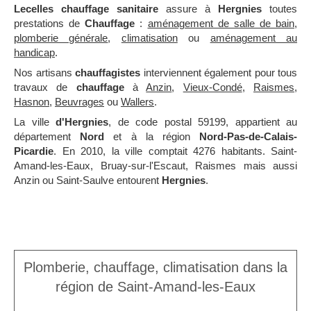
Lecelles chauffage sanitaire
assure à
Hergnies
toutes
prestations de
Chauffage
:
aménagement de salle de bain
,
plomberie générale
,
climatisation
ou
aménagement au
handicap
.
Nos artisans
chauffagistes
interviennent également pour tous
travaux de
chauffage
à
Anzin
,
Vieux-Condé
,
Raismes
,
Hasnon
,
Beuvrages
ou
Wallers
.
La ville
d'Hergnies
, de code postal 59199, appartient au
département
Nord
et à la région
Nord-Pas-de-Calais-
Picardie
. En 2010, la ville comptait 4276 habitants. Saint-
Amand-les-Eaux, Bruay-sur-l'Escaut, Raismes mais aussi
Anzin ou Saint-Saulve entourent
Hergnies
.
Plomberie, chauffage, climatisation dans la
région de Saint-Amand-les-Eaux