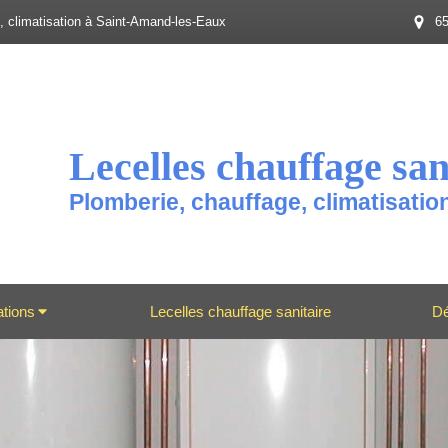
e, climatisation à Saint-Amand-les-Eaux
65
Lecelles chauffage san
Plomberie, chauffage, climatisati
ations
Lecelles chauffage sanitaire
D