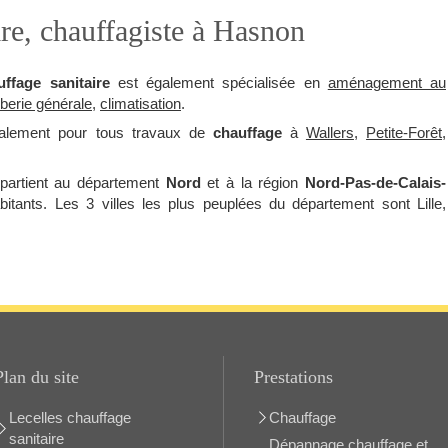
ire, chauffagiste à Hasnon
uffage sanitaire
est également spécialisée en
aménagement au
berie générale
,
climatisation
.
galement pour tous travaux de
chauffage
à
Wallers
,
Petite-Forêt
,
ppartient au département
Nord
et à la région
Nord-Pas-de-Calais-
bitants. Les 3 villes les plus peuplées du département sont Lille,
Plan du site
Prestations
Lecelles chauffage
Chauffage
sanitaire
Dépannage chauffage et