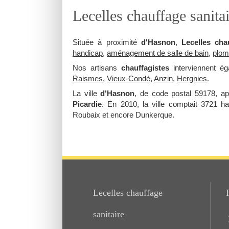
Lecelles chauffage sanita
Située à proximité
d'Hasnon
,
Lecelles cha
handicap
,
aménagement de salle de bain
,
plom
Nos artisans
chauffagistes
interviennent é
Raismes
,
Vieux-Condé
,
Anzin
,
Hergnies
.
La ville
d'Hasnon
, de code postal 59178, a
Picardie
. En 2010, la ville comptait 3721 ha
Roubaix et encore Dunkerque.
Lecelles chauffage
sanitaire