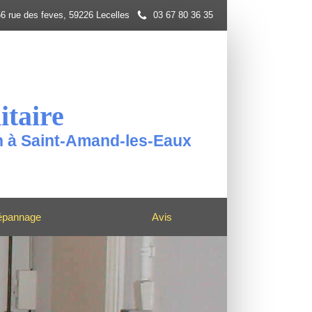
6 rue des feves, 59226 Lecelles
03 67 80 36 35
itaire
on à Saint-Amand-les-Eaux
épannage
Avis