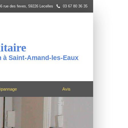
6 rue des feves, 59226 Lecelles
03 67 80 36 35
itaire
on à Saint-Amand-les-Eaux
épannage
Avis