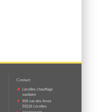
Contact
Lecelles chauffage
sanitaire
656 rue des feves
59226
Lecelles