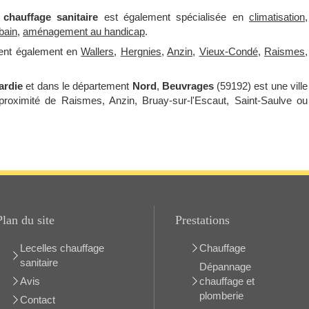
 chauffage sanitaire
est également spécialisée en
climatisation
,
bain
,
aménagement au handicap
.
nent également en
Wallers
,
Hergnies
,
Anzin
,
Vieux-Condé
,
Raismes
,
ardie
et dans le département
Nord
,
Beuvrages
(59192) est une ville
proximité de Raismes, Anzin, Bruay-sur-l'Escaut, Saint-Saulve ou
Plan du site
Prestations
Lecelles chauffage
Chauffage
sanitaire
Dépannage
Avis
chauffage et
plomberie
Contact