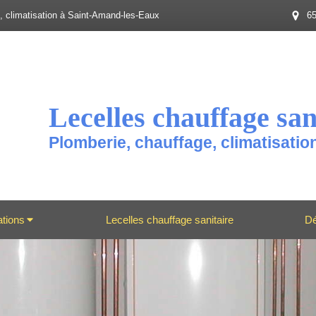
e, climatisation à Saint-Amand-les-Eaux
65
Lecelles chauffage san
Plomberie, chauffage, climatisati
ations
Lecelles chauffage sanitaire
D