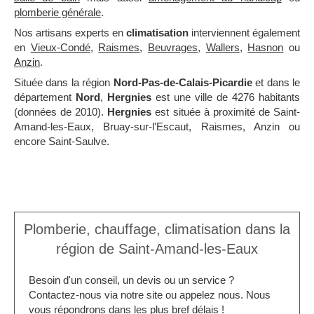
plomberie générale
.
Nos artisans experts en
climatisation
interviennent également
en
Vieux-Condé
,
Raismes
,
Beuvrages
,
Wallers
,
Hasnon
ou
Anzin
.
Située dans la région
Nord-Pas-de-Calais-Picardie
et dans le
département
Nord
,
Hergnies
est une ville de 4276 habitants
(données de 2010).
Hergnies
est située à proximité de Saint-
Amand-les-Eaux, Bruay-sur-l'Escaut, Raismes, Anzin ou
encore Saint-Saulve.
Plomberie, chauffage, climatisation dans la
région de Saint-Amand-les-Eaux
Besoin d'un conseil, un devis ou un service ?
Contactez-nous via notre site ou appelez nous. Nous
vous répondrons dans les plus bref délais !