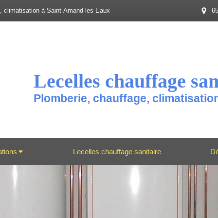
e, climatisation à Saint-Amand-les-Eaux
65
Lecelles chauffage san
Plomberie, chauffage, climatisati
ations
Lecelles chauffage sanitaire
D