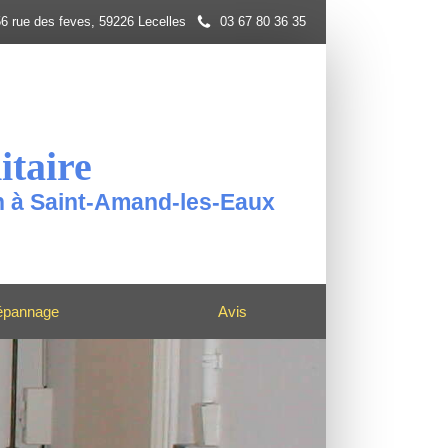
6 rue des feves, 59226 Lecelles
03 67 80 36 35
itaire
on à Saint-Amand-les-Eaux
épannage
Avis